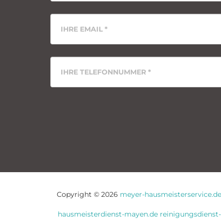
Copyright ©
2026
meyer-hausmeisterservice.d
hausmeisterdienst-mayen.de
reinigungsdienst-