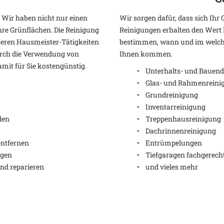
. Wir haben nicht nur einen
Wir sorgen dafür, dass sich Ihr 
re Grünflächen. Die Reinigung
Reinigungen erhalten den Wert I
seren Hausmeister-Tätigkeiten
bestimmen, wann und im welch
urch die Verwendung von
Ihnen kommen.
amit für Sie kostengünstig.
• Unterhalts- und Bauend
• Glas- und Rahmenreini
• Grundreinigung
• Inventarreinigung
den
• Treppenhausreinigung
• Dachrinnenreinigung
ntfernen
• Entrümpelungen
rgen
• Tiefgaragen fachgerecht
nd reparieren
• und vieles mehr